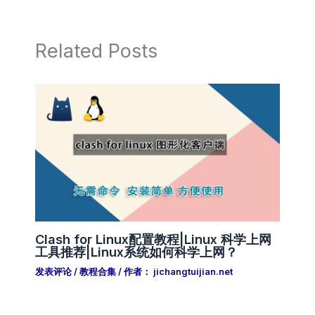
o
p
n
k
k
Related Posts
Clash for Linux配置教程|Linux 科学上网
工具推荐|Linux系统如何科学上网？
发表评论
/
教程合集
/ 作者：
jichangtuijian.net