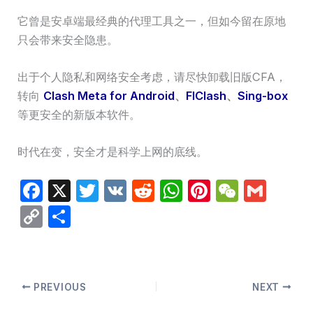
它曾是安卓端最经典的代理工具之一，但如今留在原地
只会带来安全隐患。
出于个人隐私和网络安全考虑，请尽快卸载旧版CFA，
转向
Clash Meta for Android
、
FlClash
、
Sing-box
等更安全的新版本软件。
时代在变，安全才是科学上网的底线。
F
X
T
V
R
W
Pi
W
G
a
w
K
e
h
nt
e
m
C
分
c
itt
d
at
er
C
ail
o
享
e
er
di
s
e
h
p
b
t
A
st
at
y
PREVIOUS
NEXT
o
p
Li