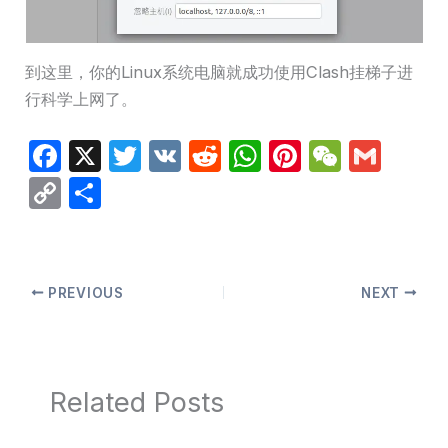
到这里，你的Linux系统电脑就成功使用Clash挂梯子进
行科学上网了。
F
X
T
V
R
W
Pi
W
G
a
w
K
e
h
nt
e
m
C
分
c
itt
d
at
er
C
ail
o
享
e
er
di
s
e
h
p
b
t
A
st
at
y
PREVIOUS
NEXT
o
p
Li
o
p
n
k
k
Related Posts