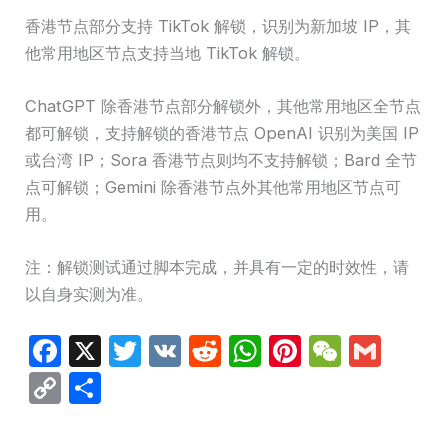
香港节点部分支持 TikTok 解锁，识别为新加坡 IP，其
他常用地区节点支持当地 TikTok 解锁。
ChatGPT 除香港节点部分解锁外，其他常用地区全节点
都可解锁，支持解锁的香港节点 OpenAI 识别为美国 IP
或台湾 IP；Sora 香港节点则均不支持解锁；Bard 全节
点可解锁；Gemini 除香港节点外其他常用地区节点可
用。
注：解锁测试通过脚本完成，并具有一定的时效性，请
以自身实测为准。
F
X
T
V
R
W
Pi
W
G
a
w
K
e
h
nt
e
m
C
分
c
itt
d
at
er
C
ail
o
享
e
er
di
s
e
h