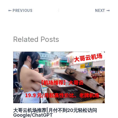
p
b
t
A
st
at
y
PREVIOUS
NEXT
o
p
Li
o
p
n
k
k
Related Posts
大哥云机场推荐|月付不到20元轻松访问
Google/ChatGPT